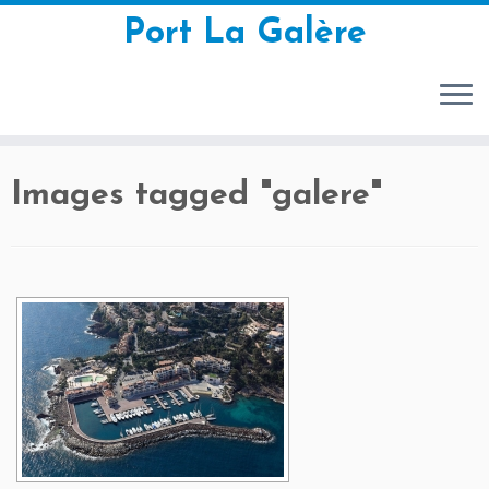
Port La Galère
Перейти
Images tagged "
galere
"
к
содержимому