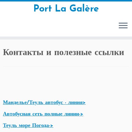
Port La Galère
Перейти
Контакты и полезные ссылки
к
содержимому
Манделье/Теуль автобус - линия>
Автобусная сеть полные линии->
Теуль море Погода->