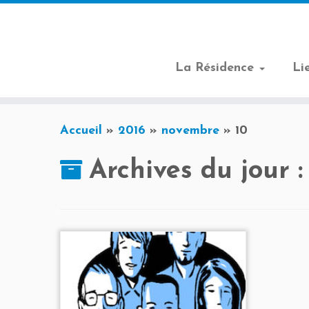
La Résidence
Li
Passer
Accueil
»
2016
»
novembre
»
10
au
contenu
Archives du jour 