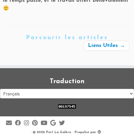
le temps passé, et le travail offert bénévolement
Parcourir les articles
Liens Utiles
→
Traduction
·
© 2026
Port La Galère
·
Propulsé par
·