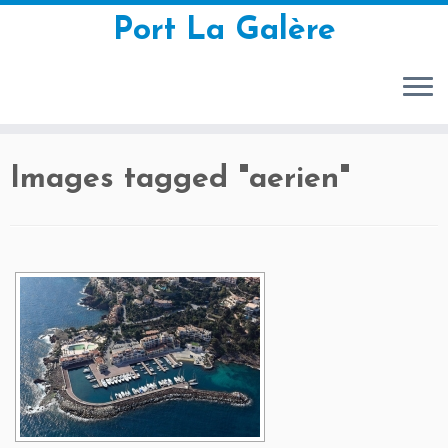
Port La Galère
Passer
Images tagged "aerien"
au
contenu