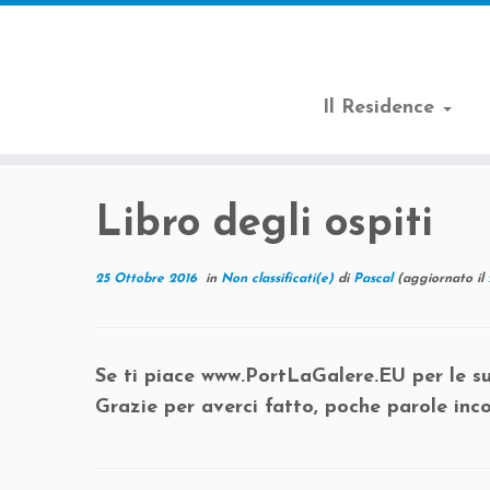
Il Residence
Passa
al
Libro degli ospiti
contenuto
25 Ottobre 2016
in
Non classificati(e)
di
Pascal
(aggiornato il
Se ti piace www.PortLaGalere.EU per le sue
Grazie per averci fatto, poche parole inco