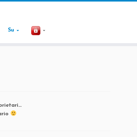
Su
prietari…
ario