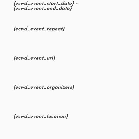
{ecwd_event_start_date} –
{ecwd_event_end_date}
{ecwd_event_repeat}
{ecwd_event_url}
{ecwd_event_organizers}
{ecwd_event_location}