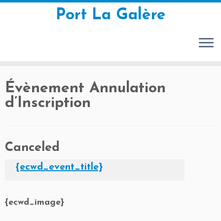
Port La Galère
Passer
Évènement Annulation
au
contenu
d’Inscription
Canceled
{ecwd_event_title}
{ecwd_image}