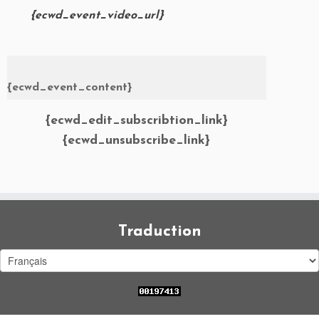
{ecwd_event_video_url}
{ecwd_event_content}
{ecwd_edit_subscribtion_link}
{ecwd_unsubscribe_link}
Traduction