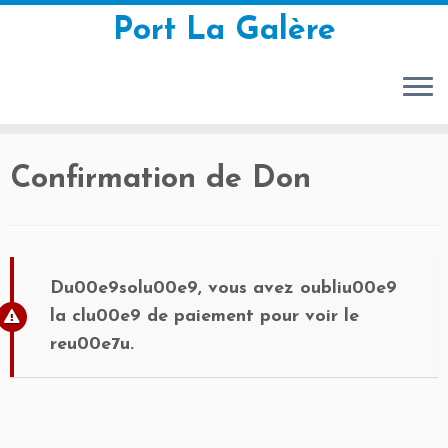
Port La Galère
Passer
Confirmation de Don
au
contenu
Du00e9solu00e9, vous avez oubliu00e9
la clu00e9 de paiement pour voir le
reu00e7u.