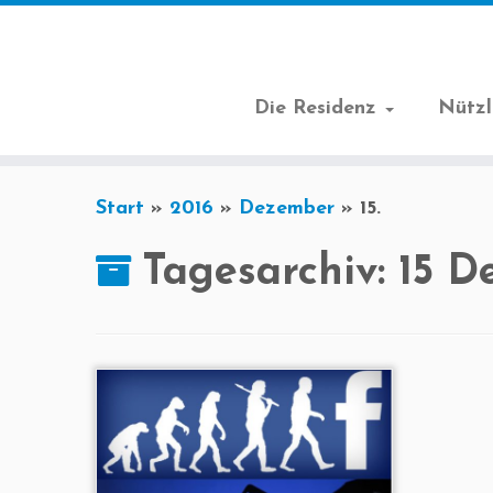
Die Residenz
Nützl
Zum
Start
»
2016
»
Dezember
»
15.
Inhalt
springen
Tagesarchiv:
15 D