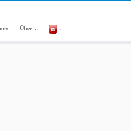
onen
Über