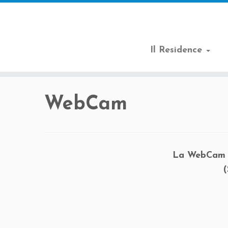
Il Residence
Passa
al
WebCam
contenuto
La WebCam i
(