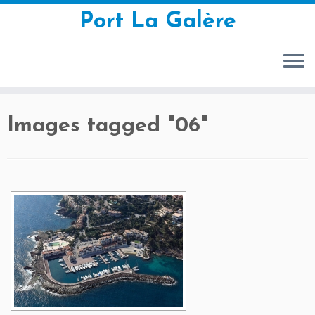
Port La Galère
Zum
Images tagged "
06"
Inhalt
springen