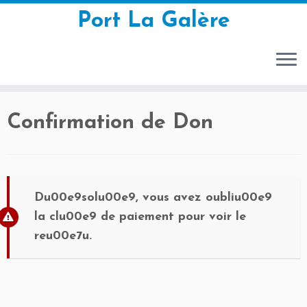
Port La Galère
Passer
Confirmation de Don
au
contenu
Du00e9solu00e9, vous avez oubliu00e9
la clu00e9 de paiement pour voir le
reu00e7u.